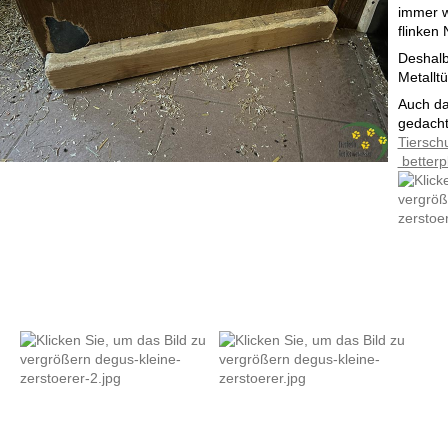
immer w
flinken 
Deshalb
Metallt
Auch da
gedach
Tiersch
betterp