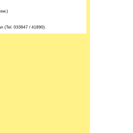
usw.)
n (Tel. 033847 / 41890).