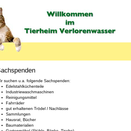
achspenden
ir suchen u.a. folgende Sachspenden:
Edelstahlküchenteile
Industriewaschmaschinen
Reinigungsmittel
Fahrräder
gut erhaltenen Trödel / Nachlässe
Sammlungen
U_LABEL
Hausrat, Bücher
Baumaterialien
Gartenmöbel (Stühle, Bänke, Tische)