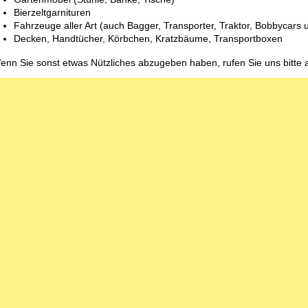
Bierzeltgarnituren
Fahrzeuge aller Art (auch Bagger, Transporter, Traktor, Bobbycars 
Decken, Handtücher, Körbchen, Kratzbäume, Transportboxen
enn Sie sonst etwas Nützliches abzugeben haben, rufen Sie uns bitte a