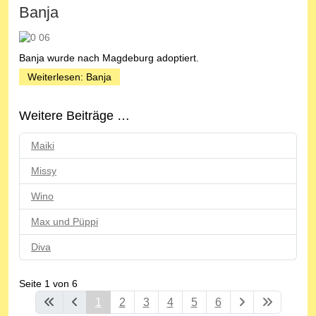
Banja
Banja wurde nach Magdeburg adoptiert.
Weiterlesen: Banja
Weitere Beiträge …
Maiki
Missy
Wino
Max und Püppi
Diva
Seite 1 von 6
1
2
3
4
5
6