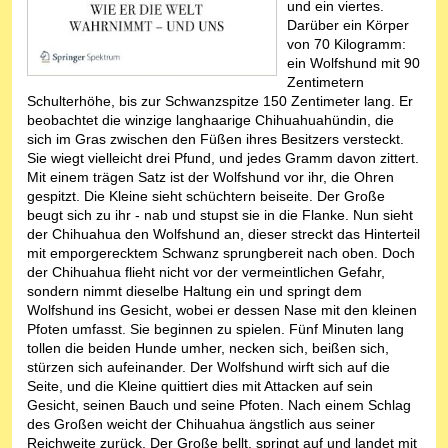
und ein viertes.
Darüber ein Körper
von 70 Kilogramm:
ein Wolfshund mit 90
Zentimetern
Schulterhöhe, bis zur Schwanzspitze 150 Zentimeter lang. Er
beobachtet die winzige langhaarige Chihuahuahündin, die
sich im Gras zwischen den Füßen ihres Besitzers versteckt.
Sie wiegt vielleicht drei Pfund, und jedes Gramm davon zittert.
Mit einem trägen Satz ist der Wolfshund vor ihr, die Ohren
gespitzt. Die Kleine sieht schüchtern beiseite. Der Große
beugt sich zu ihr - nab und stupst sie in die Flanke. Nun sieht
der Chihuahua den Wolfshund an, dieser streckt das Hinterteil
mit emporgerecktem Schwanz sprungbereit nach oben. Doch
der Chihuahua flieht nicht vor der vermeintlichen Gefahr,
sondern nimmt dieselbe Haltung ein und springt dem
Wolfshund ins Gesicht, wobei er dessen Nase mit den kleinen
Pfoten umfasst. Sie beginnen zu spielen. Fünf Minuten lang
tollen die beiden Hunde umher, necken sich, beißen sich,
stürzen sich aufeinander. Der Wolfshund wirft sich auf die
Seite, und die Kleine quittiert dies mit Attacken auf sein
Gesicht, seinen Bauch und seine Pfoten. Nach einem Schlag
des Großen weicht der Chihuahua ängstlich aus seiner
Reichweite zurück. Der Große bellt, springt auf und landet mit