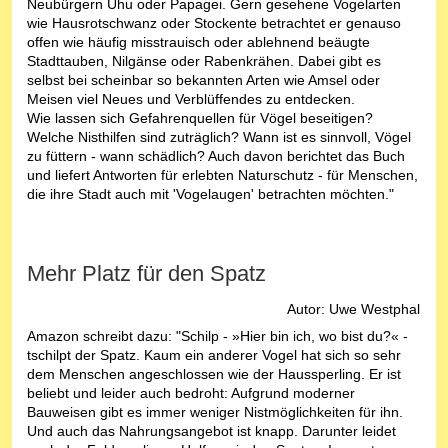
Neubürgern Uhu oder Papagei. Gern gesehene Vogelarten
wie Hausrotschwanz oder Stockente betrachtet er genauso
offen wie häufig misstrauisch oder ablehnend beäugte
Stadttauben, Nilgänse oder Rabenkrähen. Dabei gibt es
selbst bei scheinbar so bekannten Arten wie Amsel oder
Meisen viel Neues und Verblüffendes zu entdecken.
Wie lassen sich Gefahrenquellen für Vögel beseitigen?
Welche Nisthilfen sind zuträglich? Wann ist es sinnvoll, Vögel
zu füttern - wann schädlich? Auch davon berichtet das Buch
und liefert Antworten für erlebten Naturschutz - für Menschen,
die ihre Stadt auch mit 'Vogelaugen' betrachten möchten."
Mehr Platz für den Spatz
Autor: Uwe Westphal
Amazon schreibt dazu: "Schilp - »Hier bin ich, wo bist du?« -
tschilpt der Spatz. Kaum ein anderer Vogel hat sich so sehr
dem Menschen angeschlossen wie der Haussperling. Er ist
beliebt und leider auch bedroht: Aufgrund moderner
Bauweisen gibt es immer weniger Nistmöglichkeiten für ihn.
Und auch das Nahrungsangebot ist knapp. Darunter leidet