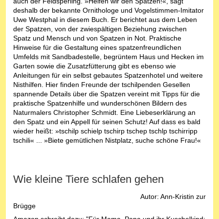
auch der Feldsperling. »Helfen wir den Spatzen!«, sagt
deshalb der bekannte Ornithologe und Vogelstimmen-Imitator
Uwe Westphal in diesem Buch. Er berichtet aus dem Leben
der Spatzen, von der zwiespältigen Beziehung zwischen
Spatz und Mensch und von Spatzen in Not. Praktische
Hinweise für die Gestaltung eines spatzenfreundlichen
Umfelds mit Sandbadestelle, begrüntem Haus und Hecken im
Garten sowie die Zusatzfütterung gibt es ebenso wie
Anleitungen für ein selbst gebautes Spatzenhotel und weitere
Nisthilfen. Hier finden Freunde der tschilpenden Gesellen
spannende Details über die Spatzen vereint mit Tipps für die
praktische Spatzenhilfe und wunderschönen Bildern des
Naturmalers Christopher Schmidt. Eine Liebeserklärung an
den Spatz und ein Appell für seinen Schutz! Auf dass es bald
wieder heißt: »tschilp schielp tschirp tschep tschlp tschirripp
tschili« ... »Biete gemütlichen Nistplatz, suche schöne Frau!«
Wie kleine Tiere schlafen gehen
Autor: Ann-Kristin zur
Brügge
Amazon schreibt dazu: "Für Mama, Papa und ihr Kuschelkind: