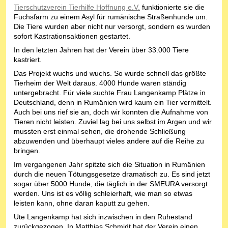
Tierschutzverein Tierhilfe Hoffnung e.V.
funktionierte sie die
Fuchsfarm zu einem Asyl für rumänische Straßenhunde um.
Die Tiere wurden aber nicht nur versorgt, sondern es wurden
sofort Kastrationsaktionen gestartet.
In den letzten Jahren hat der Verein über 33.000 Tiere
kastriert.
Das Projekt wuchs und wuchs. So wurde schnell das größte
Tierheim der Welt daraus. 4000 Hunde waren ständig
untergebracht. Für viele suchte Frau Langenkamp Plätze in
Deutschland, denn in Rumänien wird kaum ein Tier vermittelt.
Auch bei uns rief sie an, doch wir konnten die Aufnahme von
Tieren nicht leisten. Zuviel lag bei uns selbst im Argen und wir
mussten erst einmal sehen, die drohende Schließung
abzuwenden und überhaupt vieles andere auf die Reihe zu
bringen.
Im vergangenen Jahr spitzte sich die Situation in Rumänien
durch die neuen Tötungsgesetze dramatisch zu. Es sind jetzt
sogar über 5000 Hunde, die täglich in der SMEURA versorgt
werden. Uns ist es völlig schleierhaft, wie man so etwas
leisten kann, ohne daran kaputt zu gehen.
Ute Langenkamp hat sich inzwischen in den Ruhestand
zurückgezogen. In Matthias Schmidt hat der Verein einen