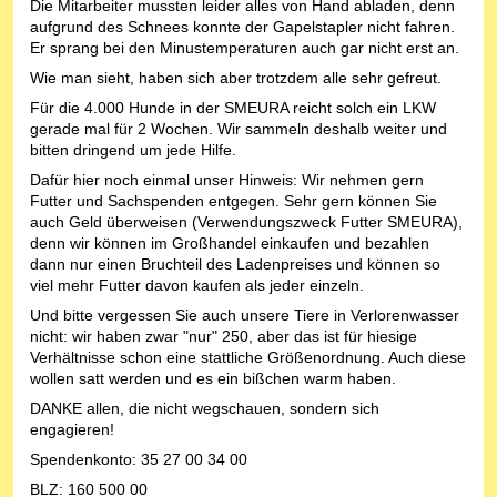
Die Mitarbeiter mussten leider alles von Hand abladen, denn
aufgrund des Schnees konnte der Gapelstapler nicht fahren.
Er sprang bei den Minustemperaturen auch gar nicht erst an.
Wie man sieht, haben sich aber trotzdem alle sehr gefreut.
Für die 4.000 Hunde in der SMEURA reicht solch ein LKW
gerade mal für 2 Wochen. Wir sammeln deshalb weiter und
bitten dringend um jede Hilfe.
Dafür hier noch einmal unser Hinweis: Wir nehmen gern
Futter und Sachspenden entgegen. Sehr gern können Sie
auch Geld überweisen (Verwendungszweck Futter SMEURA),
denn wir können im Großhandel einkaufen und bezahlen
dann nur einen Bruchteil des Ladenpreises und können so
viel mehr Futter davon kaufen als jeder einzeln.
Und bitte vergessen Sie auch unsere Tiere in Verlorenwasser
nicht: wir haben zwar "nur" 250, aber das ist für hiesige
Verhältnisse schon eine stattliche Größenordnung. Auch diese
wollen satt werden und es ein bißchen warm haben.
DANKE allen, die nicht wegschauen, sondern sich
engagieren!
Spendenkonto: 35 27 00 34 00
BLZ: 160 500 00