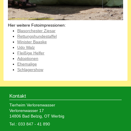
Hier weitere Fotoimpressionen:
Blasorchester Ziesar
Rettungshundestaffel
Minister Baaske
Udo Walz
Fleißige Helfer
Adoptionen
Ehemalige
Schlagershow
Kontakt
Tierheim Verlorenwasser
Verlorenwasser 17
14806 Bad Belzig, OT Werbig
Tel.: 033 847 - 41 890