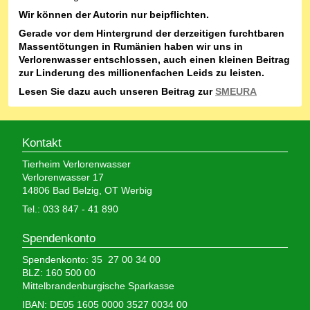
Wir können der Autorin nur beipflichten.
Gerade vor dem Hintergrund der derzeitigen furchtbaren
Massentötungen in Rumänien haben wir uns in
Verlorenwasser entschlossen, auch einen kleinen Beitrag
zur Linderung des millionenfachen Leids zu leisten.
Lesen Sie dazu auch unseren Beitrag zur
SMEURA
Kontakt
Tierheim Verlorenwasser
Verlorenwasser 17
14806 Bad Belzig, OT Werbig
Tel.: 033 847 - 41 890
Spendenkonto
Spendenkonto: 35 27 00 34 00
BLZ: 160 500 00
Mittelbrandenburgische Sparkasse
IBAN: DE05 1605 0000 3527 0034 00