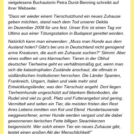
vielgelesene Buchautorin Petra Durst-Benning schreibt auf
ihrer Webseite:
"Dass wir wieder einem Tierschutzhund ein neues Zuhause
geben möchten, stand nach dem Tod unserer Dekita
im Dezember 2008 für uns fest. Unser Eric ist einen Tag vor
Ultimo aus einer Tötungsstation in Budapest gerettet worden.
Natürlich kann man einwenden: „Muss man Hunde aus dem
Ausland holen? Gibt’s bei uns in Deutschland nicht genügend
arme Kreaturen, die auch ein Zuhause suchen?“ Stimmt. Aber
eines sollten wir uns klarmachen: Tieren in der Obhut
deutscher Tierheime geht es verhältnismäßig gut, wenn man
sich die katastrophalen Zustände anschaut, die oftmals in
südländischen Institutionen herrschen. Die Länder Spanien,
Frankreich, Ungarn, Italien und viele mehr sind
Entwicklungsländer, was den Tierschutz angeht. Dort liegen
Tierheimhunde ungeschützt auf blankem Betonboden, die
Rudel sind viel zu groß, Platz und Futterangebot sind gering.
Vermittelt wird selten ein Tier, die meisten fristen den Rest
ihres Lebens inmitten von Kot und Elend. Hundertausende
weggeworfener, armer Hunde werden vergast und die dabei
gewonnenen tierischen Fette billigen Stearinkerzen
beigemischt. Wer solch einem Tier ein neues Zuhause gibt,
leistet einen großen Akt der Menschlichkeit!"