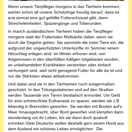
Wenn unsere Tierpfleger morgens in das Tierheim kommen,
warten schon all unsere Schützlinge freudig darauf, dass es
erst einmal eine gut gefüllte Futterschüssel gibt, dann
Streicheleinheiten, Spaziergänge und Toberunden.
In manch ausländischem Tierheim haben die Tierpfleger
morgens statt der Futtertüten Müllsäcke dabei, wenn sie
durch die Gegehe gehen. Sie sammeln die toten Tiere ein, die
aufgrund der ungeschützten Unterkünfte im Sommer einem
Hitzschlag erlegen sind, im Winter erfroren sind, von
Artgenossen in den überfüllten Käfigen totgebissen wurden,
an unbehandelten Krankheiten verstorben oder einfach
verhungert sind, weil nicht genügend Futter für alle da ist und
nur die Stärksten etwas abbekommen.
Und dabei sind sie in den Tierheimen noch einigermaßen
geschützt. In den Tötungsstationen und auf den Straßen
werden Tausende von Tieren bestialisch ermordet. Um Geld
für eine schmerzfreie Euthanasie zu sparen, werden sie z.B.
lebendig in Brennöfen geworfen. Sie werden mit Booten auf's
Meer hinausgebracht, über Bord geworfen und kämpfen dann
stundenlang um ihr Leben, bis sie dann doch qualvoll
ertrinken.Viele Deutsche wollen deshalb gern einem Hund aus
dem Ausland ein schönes Leben ermöglichen: Die