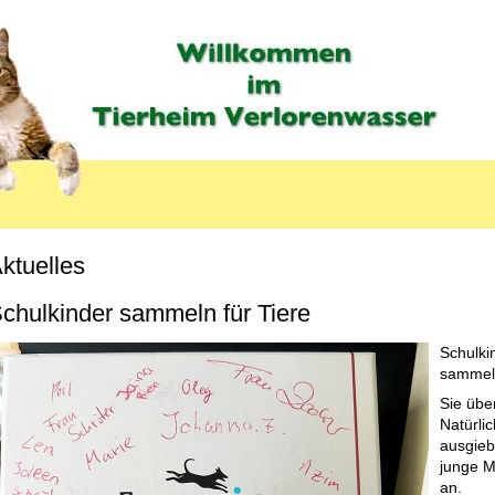
ktuelles
chulkinder sammeln für Tiere
Schulki
sammelt
Sie übe
Natürli
ausgieb
junge M
an.