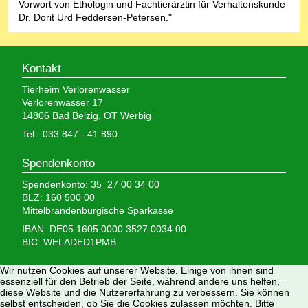
Vorwort von Ethologin und Fachtierärztin für Verhaltenskunde
Dr. Dorit Urd Feddersen-Petersen."
Kontakt
Tierheim Verlorenwasser
Verlorenwasser 17
14806 Bad Belzig, OT Werbig
Tel.: 033 847 - 41 890
Spendenkonto
Spendenkonto: 35 27 00 34 00
BLZ: 160 500 00
Mittelbrandenburgische Sparkasse
IBAN: DE05 1605 0000 3527 0034 00
BIC: WELADED1PMB
Wir brauchen Ihre Hilfe,
Wir nutzen Cookies auf unserer Website. Einige von ihnen sind
essenziell für den Betrieb der Seite, während andere uns helfen,
denn wir erhalten keinerlei staatliche Hilfe, sondern
diese Website und die Nutzererfahrung zu verbessern. Sie können
selbst entscheiden, ob Sie die Cookies zulassen möchten. Bitte
finanzieren das Tierheim aus Spenden und Erbschaften.