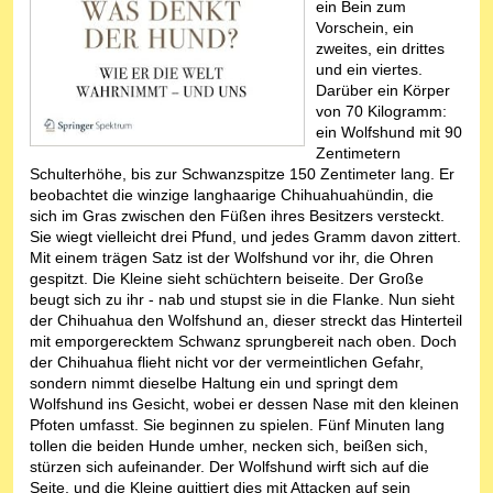
ein Bein zum
Vorschein, ein
zweites, ein drittes
und ein viertes.
Darüber ein Körper
von 70 Kilogramm:
ein Wolfshund mit 90
Zentimetern
Schulterhöhe, bis zur Schwanzspitze 150 Zentimeter lang. Er
beobachtet die winzige langhaarige Chihuahuahündin, die
sich im Gras zwischen den Füßen ihres Besitzers versteckt.
Sie wiegt vielleicht drei Pfund, und jedes Gramm davon zittert.
Mit einem trägen Satz ist der Wolfshund vor ihr, die Ohren
gespitzt. Die Kleine sieht schüchtern beiseite. Der Große
beugt sich zu ihr - nab und stupst sie in die Flanke. Nun sieht
der Chihuahua den Wolfshund an, dieser streckt das Hinterteil
mit emporgerecktem Schwanz sprungbereit nach oben. Doch
der Chihuahua flieht nicht vor der vermeintlichen Gefahr,
sondern nimmt dieselbe Haltung ein und springt dem
Wolfshund ins Gesicht, wobei er dessen Nase mit den kleinen
Pfoten umfasst. Sie beginnen zu spielen. Fünf Minuten lang
tollen die beiden Hunde umher, necken sich, beißen sich,
stürzen sich aufeinander. Der Wolfshund wirft sich auf die
Seite, und die Kleine quittiert dies mit Attacken auf sein