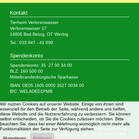
Kontakt
Tierheim Verlorenwasser
Verlorenwasser 17
14806 Bad Belzig, OT Werbig
Tel.: 033 847 - 41 890
Spendenkonto
Spendenkonto: 35 27 00 34 00
BLZ: 160 500 00
Mittelbrandenburgische Sparkasse
IBAN: DE05 1605 0000 3527 0034 00
BIC: WELADED1PMB
Wir nutzen Cookies auf unserer Website. Einige von ihnen sind
Wir brauchen Ihre Hilfe,
essenziell für den Betrieb der Seite, während andere uns helfen,
diese Website und die Nutzererfahrung zu verbessern. Sie können
denn wir erhalten keinerlei staatliche Hilfe, sondern
selbst entscheiden, ob Sie die Cookies zulassen möchten. Bitte
finanzieren das Tierheim aus Spenden und Erbschaften.
beachten Sie, dass bei einer Ablehnung womöglich nicht mehr alle
Wir sind als gemeinnützig und besonders förderungswürdig
Funktionalitäten der Seite zur Verfügung stehen.
anerkannt und dürfen Spendenbescheinigungen ausstellen.
Akzeptieren
Ablehnen