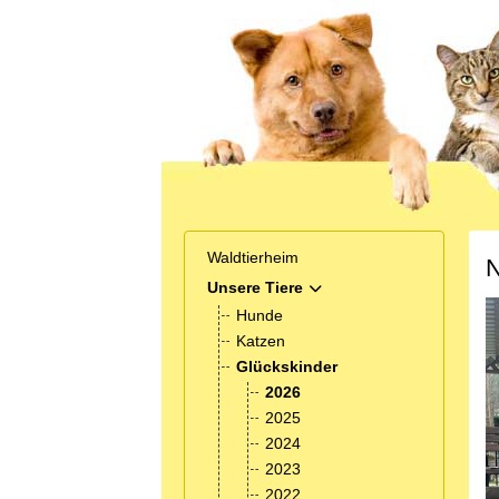
Waldtierheim
N
Unsere Tiere
MOD_MENU_TOGGLE_SUB
Hunde
Katzen
Glückskinder
2026
2025
2024
2023
2022