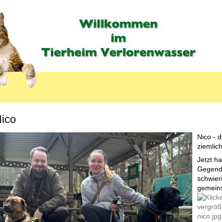
ico
MENU_LABEL
Nico - d
ziemlic
Jetzt ha
Gegend 
schwier
gemeins