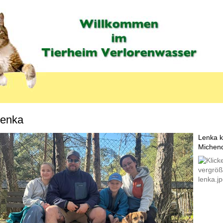
enka
MENU_LABEL
Lenka k
Michend