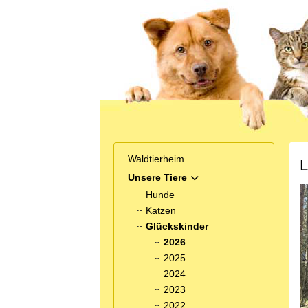
Waldtierheim
L
Unsere Tiere
MOD_MENU_TOGGLE_SUB
Hunde
Katzen
Glückskinder
2026
2025
2024
2023
2022