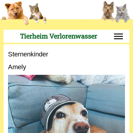
Tierheim Verlorenwasser
Off-Can
Sternenkinder
Amely